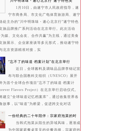
“川中明珠味・遂心北京行”遂宁特色美
1月10日，由遂宁市人民政府指导，遂
宁市商务局、市文化广电体育旅游局、遂宁
络处主办的“川中明珠味・遂心北京行”遂宁特色
文旅品牌推广系列活动在北京举行。此次活动
食为媒、文化会友、合作共赢”为主线，通过美食
文旅展示、企业家座谈等多元形式，推动遂宁特
与北京资源精准对接，实
“忘不了的味道·档案计划”在北京举行
近日，全球酱料及调味品品牌李锦记宣
布与联合国教科文组织（UNESCO）展开
并为首个全球合作项目“忘不了的味道·档案计
rever Flavors Project）在北京举行启动仪式。
将建立“全球味道记忆档案库”，通过收集世界各
食故事，以“味道”为桥梁，促进跨文化对话
一份经典的二十年陪伴：宗家府泡菜的时
当韩式泡菜从陌生的异域风味，逐渐成
为中国家庭餐桌常见的佐餐选择，宗家府的