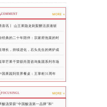
说
COMMENT
磅喜讯丨 山王果隐龙刺梨酵活原液斩
份经典的二十年陪伴：宗家府泡菜的时
性增长，持续进化，石头先生的烤炉成
羞草芒果干荣获尚普咨询集团系列市场
中国果园到世界餐桌：王掌柜31周年
焦
FOCUSINGL
梦酸汤荣获“中国酸汤第一品牌”和“