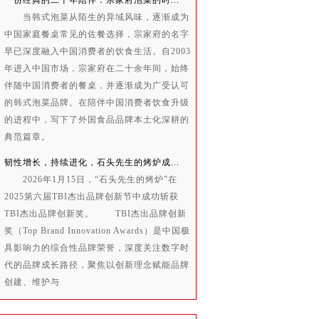
一份经典的二十年陪伴：宗家府泡菜的时...
当韩式泡菜从陌生的异域风味，逐渐成为
中国家庭餐桌常见的佐餐选择，宗家府的名字
早已深度融入中国消费者的饮食生活。自2003
年进入中国市场，宗家府在二十余年间，始终
伴随中国消费者的餐桌，并逐渐成为广受认可
的韩式泡菜品牌。在陪伴中国消费者饮食升级
的进程中，写下了外国食品品牌本土化深耕的
典范篇章。
韧性增长，持续进化，石头先生的烤炉成...
2026年1月15日，“石头先生的烤炉”在
2025第六届TBI杰出品牌创新节中成功斩获
TBI杰出品牌创新奖。 TBI杰出品牌创新
奖（Top Brand Innovation Awards）是中国极
具影响力的综合性品牌荣誉，深度关注数字时
代的品牌成长路径，聚焦以创新理念赋能品牌
创建、维护与