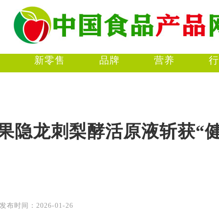
新零售
品牌
营养
行
果隐龙刺梨酵活原液斩获“健观
时间：2026-01-26