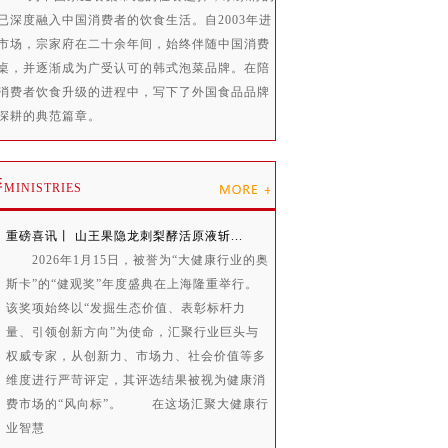
已深度融入中国消费者的饮食生活。自2003年进
市场，宗家府在二十余年间，始终伴随中国消费
桌，并逐渐成为广受认可的韩式泡菜品牌。在陪
消费者饮食升级的进程中，写下了外国食品品牌
化深耕的典范篇章。
委
MINISTRIES
重磅喜讯丨 山王果隐龙刺梨酵活原液斩...
2026年1月15日，被誉为“大健康行业的奥
斯卡”的“健观奖”年度盛典在上海隆重举行。
该奖项始终以“发掘生态价值、表彰标杆力
量、引领创新方向”为使命，汇聚行业巨头与
权威专家，从创新力、市场力、社会价值等多
维度进行严苛评定，其评选结果被视为健康消
费市场的“风向标”。 在这场汇聚大健康行
业智慧