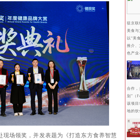
驻京联
美食与
以“美
推介、
色产业
合作，
划”（Fo
该项目
地的饮
现场领奖，并发表题为《打造东方食养智慧