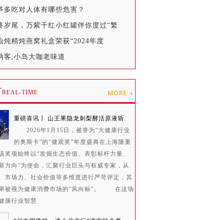
春笋多吃对人体有哪些危害？
年终岁尾，万紫千红小红罐伴你度过“繁
仙炖精炖燕窝礼盒荣获“2024年度
纳客,小岛大咖老味道
时
REAL-TIME
重磅喜讯丨 山王果隐龙刺梨酵活原液斩
2026年1月15日，被誉为“大健康行业
的奥斯卡”的“健观奖”年度盛典在上海隆重
该奖项始终以“发掘生态价值、表彰标杆力量、
新方向”为使命，汇聚行业巨头与权威专家，从
、市场力、社会价值等多维度进行严苛评定，其
果被视为健康消费市场的“风向标”。 在这场
健康行业智慧