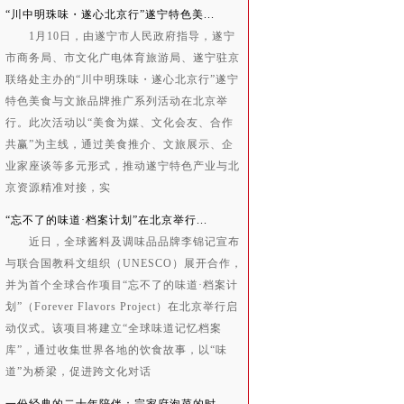
“川中明珠味・遂心北京行”遂宁特色美...
1月10日，由遂宁市人民政府指导，遂宁
市商务局、市文化广电体育旅游局、遂宁驻京
联络处主办的“川中明珠味・遂心北京行”遂宁
特色美食与文旅品牌推广系列活动在北京举
行。此次活动以“美食为媒、文化会友、合作
共赢”为主线，通过美食推介、文旅展示、企
业家座谈等多元形式，推动遂宁特色产业与北
京资源精准对接，实
“忘不了的味道·档案计划”在北京举行...
近日，全球酱料及调味品品牌李锦记宣布
与联合国教科文组织（UNESCO）展开合作，
并为首个全球合作项目“忘不了的味道·档案计
划”（Forever Flavors Project）在北京举行启
动仪式。该项目将建立“全球味道记忆档案
库”，通过收集世界各地的饮食故事，以“味
道”为桥梁，促进跨文化对话